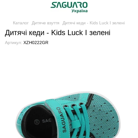
Каталог
Дитяче взуття
Дитячі кеди - Kids Luck I зелені
Дитячі кеди - Kids Luck I зелені
Артикул:
XZH0222GR