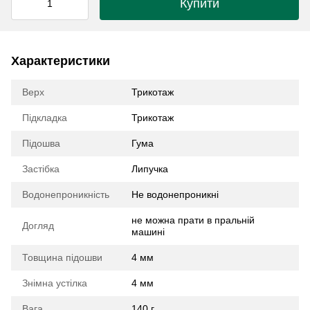
Купити
Характеристики
Верх
Трикотаж
Підкладка
Трикотаж
Підошва
Гума
Застібка
Липучка
Водонепроникність
Не водонепроникні
не можна прати в пральній
Догляд
машині
Товщина підошви
4 мм
Знімна устілка
4 мм
Вага
140 г