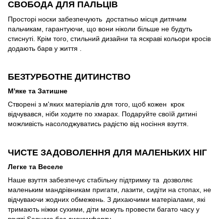
СВОБОДА ДЛЯ ПАЛЬЦІВ
Просторі носки забезпечують достатньо місця дитячим
пальчикам, гарантуючи, що вони ніколи більше не будуть
стиснуті. Крім того, стильний дизайни та яскраві кольори кросів
додають барв у життя .
БЕЗТУРБОТНЕ ДИТИНСТВО
М'яке та Затишне
Створені з м'яких матеріалів для того, щоб кожен крок
відчувався, ніби ходите по хмарах. Подаруйте своїй дитині
можливість насолоджуватись радістю від носіння взуття.
ЧИСТЕ ЗАДОВОЛЕННЯ ДЛЯ МАЛЕНЬКИХ НІГ
Легке та Веселе
Наше взуття забезпечує стабільну підтримку та дозволяє
маленьким мандрівникам пригати, лазити, сидіти на стопах, не
відчуваючи жодних обмежень. З дихаючими матеріалами, які
тримають ніжки сухими, діти можуть провести багато часу у
взутті Saguaro без дискомфорту.