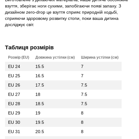
взуття, зберігає ноги сухими, запобігаючи появі запаху. З
дизайном zero-drop це взуття сприяє природній ходьбі,
сприяючи здоровому розвитку стопи, поки ваша дитина
досліджує світ.
Таблиця розмірів
Розмір (EU)
Довжина устілки (см)
Ширина устілки (см)
EU 24
15.5
7
EU 25
16.5
7
EU 26
17.5
7.5
EU 27
18
7.5
EU 28
18.5
7.5
EU 29
19
8
EU 30
19.5
8
EU 31
20.5
8