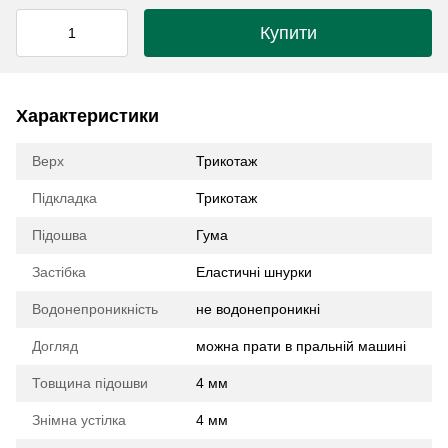
Купити
Характеристики
Верх
Трикотаж
Підкладка
Трикотаж
Підошва
Гума
Застібка
Еластичні шнурки
Водонепроникність
не водонепроникні
Догляд
можна прати в пральній машині
Товщина підошви
4 мм
Знімна устілка
4 мм