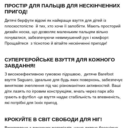
ПРОСТІР ДЛЯ ПАЛЬЦІВ ДЛЯ НЕСКІНЧЕННИХ
ПРИГОД!
Дитячі берфути відомі як найкраще взуття для дітей із
плоскостопістю й тих, хто хоче її запобігти. Мають просторий
дизайн носка, що дозволяє маленьким пальцям вільно
почуватися, забезпечуючи невимушений рух і комфорт.
Прощайтеся з тіснотою й вітайте нескінченні пригоди!
СУПЕРГЕРОЙСЬКЕ ВЗУТТЯ ДЛЯ КОЖНОГО
ЗАВДАННЯ!
З високоефективною гумовою підошвою, дитяче Barefoot
взуття Saguaro, ідеальне для будь яких поверхонь, забезпечує
виняткове зчеплення під час різноманітних активностей. Ваші
діти лазять по ігровим конструкціям, мчать через парк або
грають в футбол -це взуття надає стабільність та впевненість,
які потрібні для їхніх пригод.
КРОКУЙТЕ В СВІТ СВОБОДИ ДЛЯ НІГ!
Виготовлене з дихаючих матеріалів, наше дитяче босоніжне