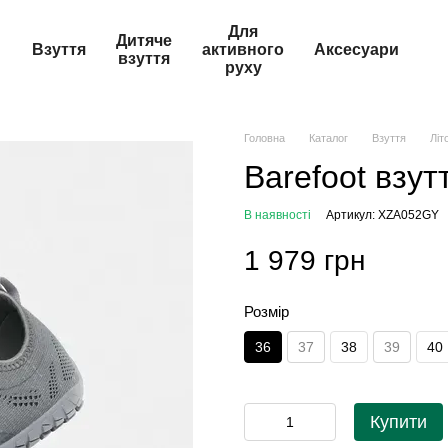
Для
Дитяче
Взуття
активного
Аксесуари
взуття
руху
Головна
Каталог
Взуття
Літ
Barefoot взут
В наявності
Артикул: XZA052GY
1 979 грн
Розмір
36
37
38
39
40
Купити