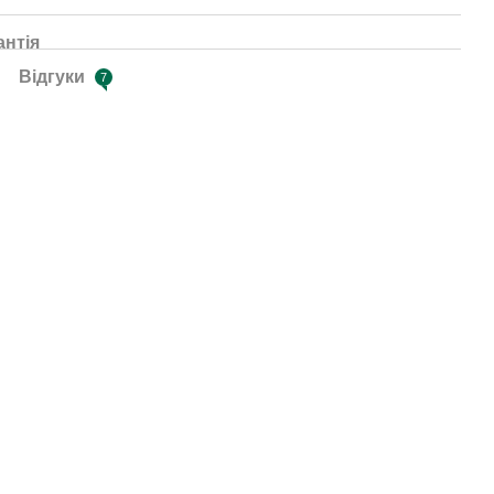
антія
Відгуки
7