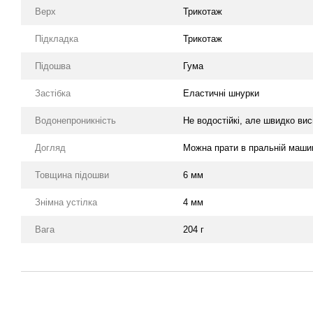
Верх
Трикотаж
Підкладка
Трикотаж
Підошва
Гума
Застібка
Еластичні шнурки
Водонепроникність
Не водостійкі, але швидко ви
Догляд
Можна прати в пральній маши
Товщина підошви
6 мм
Знімна устілка
4 мм
Вага
204 г