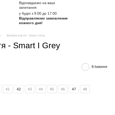
Відповідаємо на ваші
запитання:
у будні з 9:00 до 17:00
Відправляємо замовлення
кожного дня!
о
Barefoot взуття - Smart I Grey
тя - Smart I Grey
В бажання
41
42
43
44
45
46
47
48