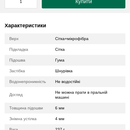
Купити
Характеристики
Верх
Сітка+мікрофібра
Підкладка
Сітка
Підошва
Гума
Застібка
Шнурівка
Водонепроникність
Не водостійкі
Не можна прати в пральній
Догляд
машині
Товщина підошви
6 мм
Знімна устілка
4 мм
Вага
237 г