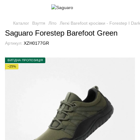
Каталог
Взуття
Літо
Легкі Barefoot кросівки - Forestep I Da
Saguaro Forestep Barefoot Green
Артикул:
XZH0177GR
ВИГІДНА ПРОПОЗИЦІЯ
−25%