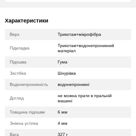
Характеристики
Верх
Трикотаж+мікрофібра
Трикотаж+водонепроникний
Підкладка
матеріал
Підошва
Гума
Застібка
Шнурівка
Водонепроникність
водонепроникні
не можна прати в пральній
Догляд
машині
Товщина підошви
6 мм
Знімна устілка
4 мм
Вага
327 г