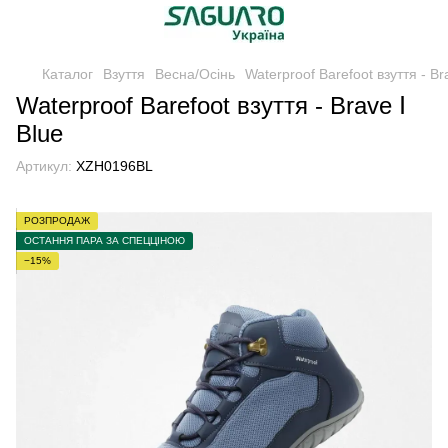
Каталог
Взуття
Весна/Осінь
Waterproof Barefoot взуття - Br
Waterproof Barefoot взуття - Brave Ⅰ
Blue
Артикул:
XZH0196BL
РОЗПРОДАЖ
ОСТАННЯ ПАРА ЗА СПЕЦЦІНОЮ
−15%