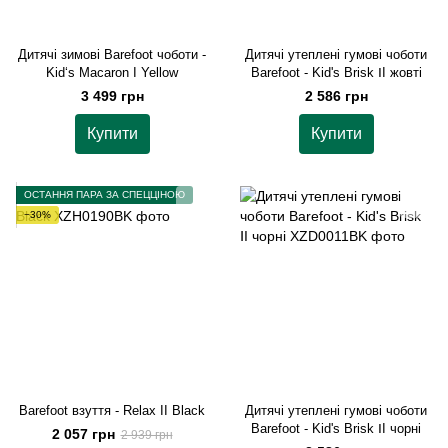
Дитячі зимові Barefoot чоботи -
Дитячі утеплені гумові чоботи
Kid‘s Macaron I Yellow
Barefoot - Kid's Brisk ⅠI жовті
3 499 грн
2 586 грн
Купити
Купити
ОСТАННЯ ПАРА ЗА СПЕЦЦІНОЮ
−30%
Barefoot взуття - Relax II Black
Дитячі утеплені гумові чоботи
Barefoot - Kid's Brisk ⅠI чорні
2 057 грн
2 939 грн